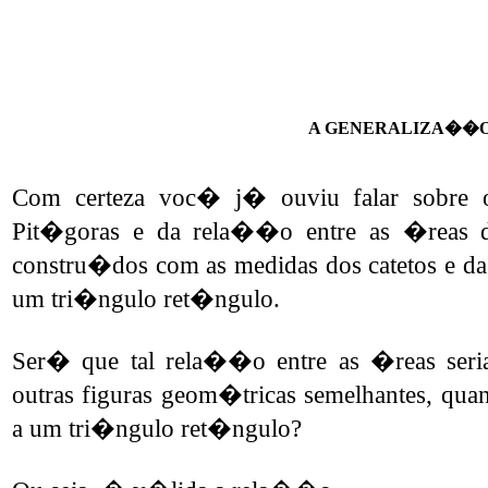
A GENERALIZA��O
Com certeza voc� j� ouviu falar sobre 
Pit�goras e da rela��o entre as �reas 
constru�dos com as medidas dos catetos e da
um tri�ngulo ret�ngulo.
Ser� que tal rela��o entre as �reas seri
outras figuras geom�tricas semelhantes, quan
a um tri�ngulo ret�ngulo?