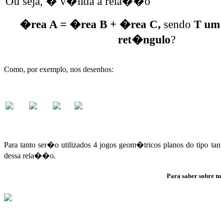
Ou seja, � v�lida a rela��o
�rea A = �rea B + �rea C,
sendo
T um
ret�ngulo
?
Como, por exemplo, nos desenhos:
Para tanto ser�o utilizados 4 jogos geom�tricos planos do tipo t
dessa rela��o.
Para saber sobre tu